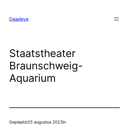
Ga
naar
Deadeye
de
inhoud
Staatstheater
Braunschweig-
Aquarium
Geplaatst
25 augustus 2023
in