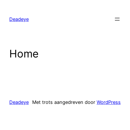
Ga
naar
Deadeye
de
inhoud
Home
Deadeye
Met trots aangedreven door
WordPress