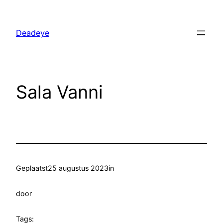
Ga
naar
Deadeye
de
inhoud
Sala Vanni
Geplaatst
25 augustus 2023
in
door
Tags: