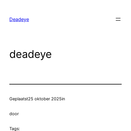
Ga
naar
Deadeye
de
inhoud
deadeye
Geplaatst
25 oktober 2025
in
door
Tags: